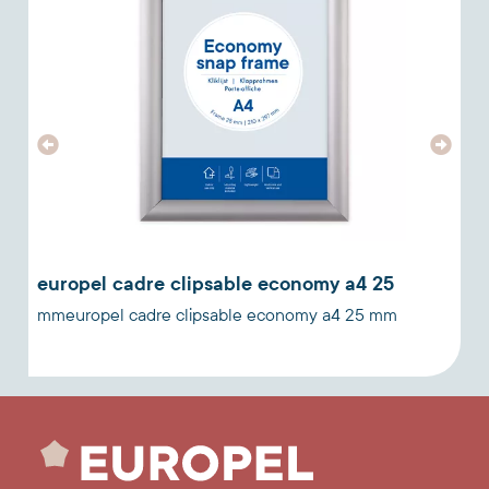
europel cadre clipsable economy a4 25
e
mmeuropel cadre clipsable economy a4 25 mm
b
r