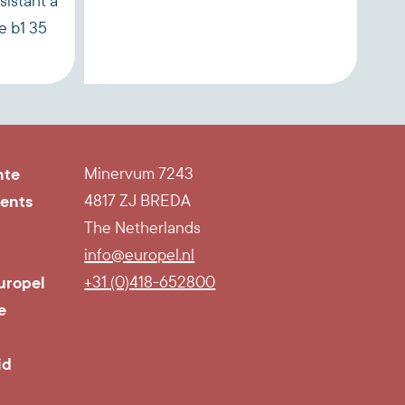
sistant à
cadr
e b1 35
a4 a
nte
Minervum 7243
ents
4817 ZJ BREDA
The Netherlands
info@europel.nl
uropel
+31 (0)418-652800
e
id