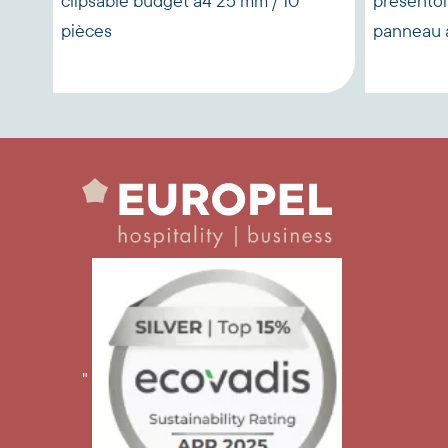
e
clipsable budget a4 25 mm / 10
présentoi
pièces
panneau a
"