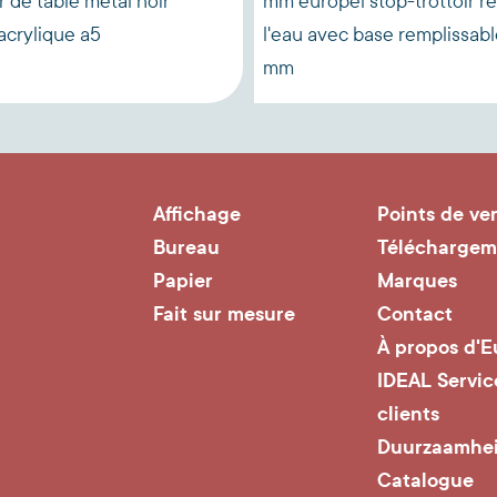
r de table métal noir
mm europel stop-trottoir ré
crylique a5
l'eau avec base remplissabl
mm
Affichage
Points de ve
Bureau
Téléchargem
Papier
Marques
Fait sur mesure
Contact
À propos d'E
IDEAL Servic
clients
Duurzaamhe
Catalogue