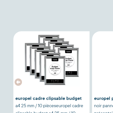
ant
europel cadre clipsable budget
europel 
 pvc
a4 25 mm / 10 pièceseuropel cadre
noir pann