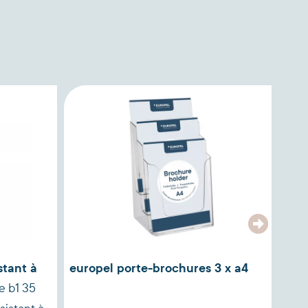
stant à
europel porte-brochures 3 x a4
eur
e b1 35
exté