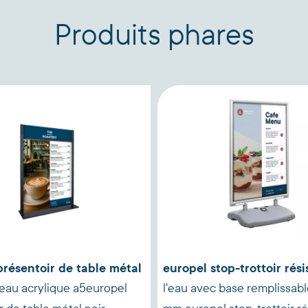
Produits phares
présentoir de table métal
europel stop-trottoir rési
eau acrylique a5europel
l'eau avec base remplissabl