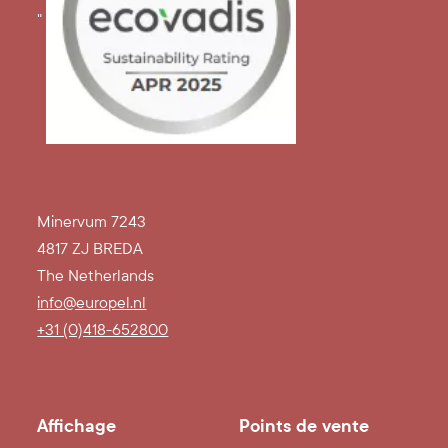
"
Minervum 7243
4817 ZJ BREDA
The Netherlands
info@europel.nl
+31 (0)418-652800
Affichage
Points de vente